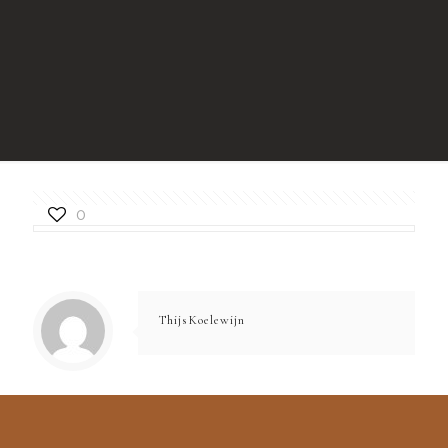
0
ThijsKoelewijn